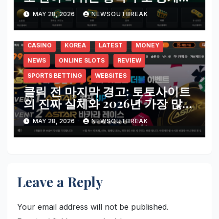
BETWIZ 토토 실체 리뷰
MAY 28, 2026
NEWSOUTBREAK
CASINO
KOREA
LATEST
MONEY
NEWS
ONLINE SLOTS
REVIEW
SPORTS BETTING
WEBSITES
클릭 전 마지막 경고: 토토사이트
의 진짜 실체와 2026년 가장 많이
언급되는 플랫폼 전격 분석
MAY 28, 2026
NEWSOUTBREAK
Leave a Reply
Your email address will not be published.