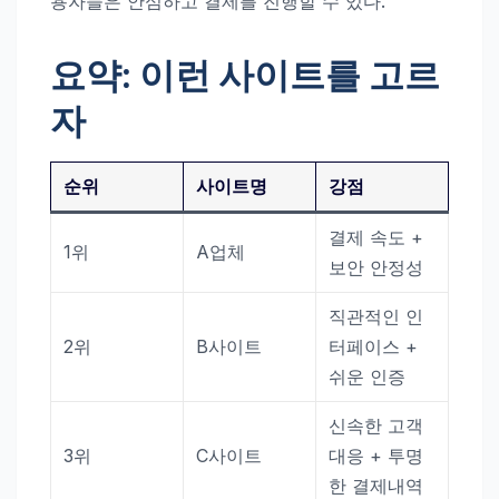
용자들은 안심하고 결제를 진행할 수 있다.
요약: 이런 사이트를 고르
자
순위
사이트명
강점
결제 속도 +
1위
A업체
보안 안정성
직관적인 인
2위
B사이트
터페이스 +
쉬운 인증
신속한 고객
3위
C사이트
대응 + 투명
한 결제내역