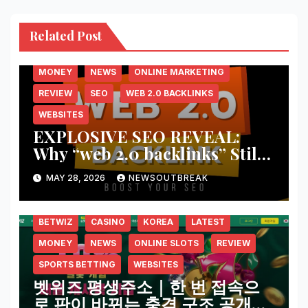
Related Post
BACKLINKS
BUY BACKLINKS
LATEST
MONEY
NEWS
ONLINE MARKETING
REVIEW
SEO
WEB 2.0 BACKLINKS
WEBSITES
EXPLOSIVE SEO REVEAL:
Why “web 2.0 backlinks” Still
Shake Up Google Rankings in
MAY 28, 2026
NEWSOUTBREAK
2026
BETWIZ
CASINO
KOREA
LATEST
MONEY
NEWS
ONLINE SLOTS
REVIEW
SPORTS BETTING
WEBSITES
벳위즈 평생주소｜한 번 접속으
로 판이 바뀌는 충격 구조 공개…