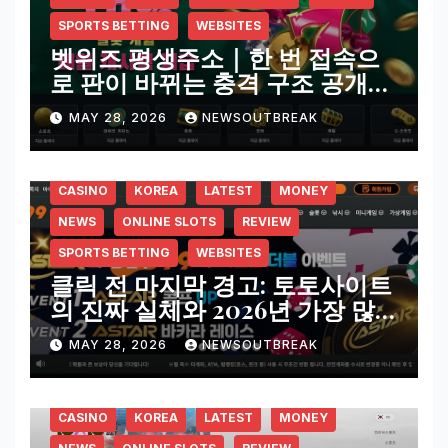
SPORTS BETTING
WEBSITES
벳위즈 평생주소｜한 번 접속으
로 판이 바뀌는 충격 구조 공개…
BETWIZ 토토 실체 리뷰
MAY 28, 2026
NEWSOUTBREAK
CASINO
KOREA
LATEST
MONEY
NEWS
ONLINE SLOTS
REVIEW
SPORTS BETTING
WEBSITES
클릭 전 마지막 경고: 토토사이트
의 진짜 실체와 2026년 가장 많
이 언급되는 플랫폼 전격 분석
MAY 28, 2026
NEWSOUTBREAK
CASINO
KOREA
LATEST
MONEY